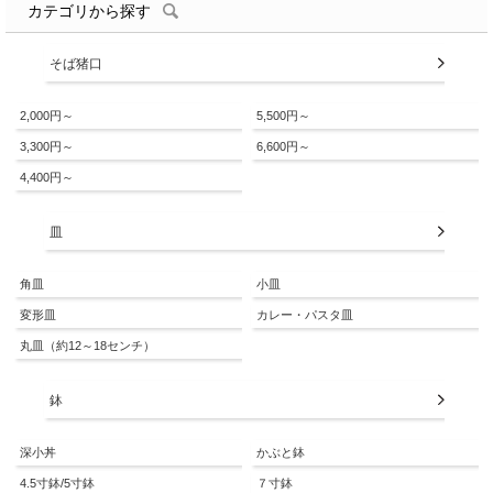
カテゴリから探す
そば猪口
2,000円～
5,500円～
3,300円～
6,600円～
4,400円～
皿
角皿
小皿
変形皿
カレー・パスタ皿
丸皿（約12～18センチ）
鉢
深小丼
かぶと鉢
4.5寸鉢/5寸鉢
７寸鉢