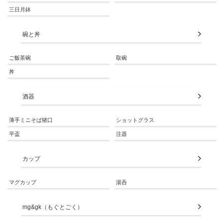
三日月鉢
碗と丼
ご飯茶碗
取碗
丼
酒器
薄手ミニそば猪口
ショットグラス
平盃
注器
カップ
マグカップ
湯呑
mg&gk（もぐとごく）