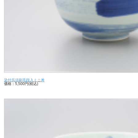
染付呉須刷毛段入ミニ丼
価格：5,500円(税込)