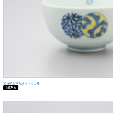
染錦蛸唐草丸紋段入ミニ丼
在庫切れ