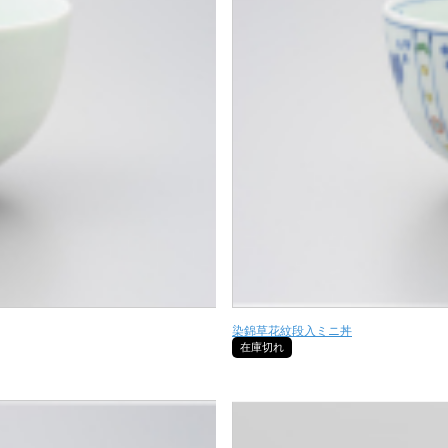
染錦草花紋段入ミニ丼
在庫切れ