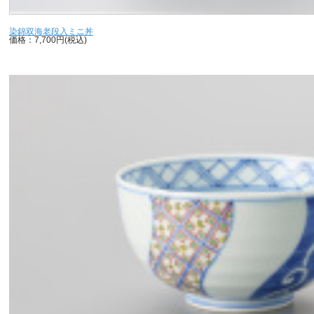
染錦双海老段入ミニ丼
価格：7,700円(税込)