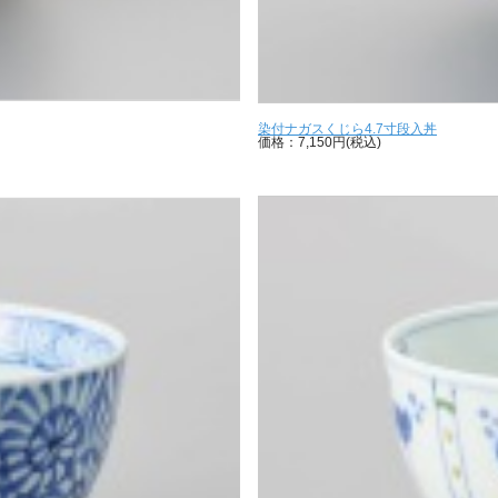
染付ナガスくじら4.7寸段入丼
価格：7,150円(税込)