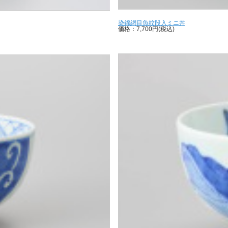
染錦網目魚紋段入ミニ丼
価格：7,700円(税込)