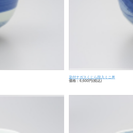
染付ナガスくじら段入ミニ丼
価格：6,600円(税込)