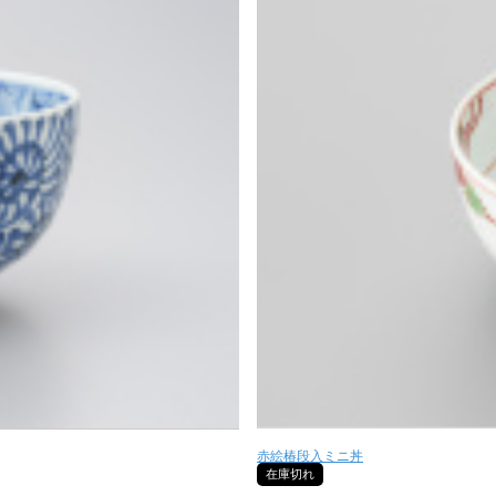
赤絵椿段入ミニ丼
在庫切れ