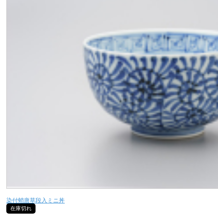
染付蛸唐草段入ミニ丼
在庫切れ