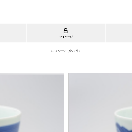
1 / 1ページ
（全23件）