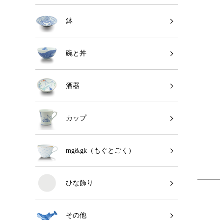
鉢
碗と丼
酒器
カップ
mg&gk（もぐとごく）
ひな飾り
その他