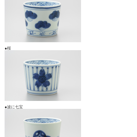
●桜
●波に七宝