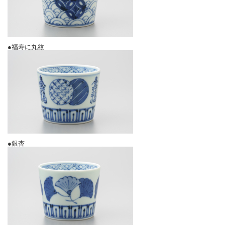
●福寿に丸紋
●銀杏