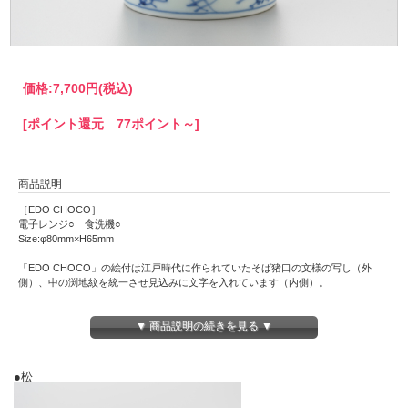
価格:
7,700円
(税込)
[ポイント還元 77ポイント～]
商品説明
［EDO CHOCO］
電子レンジ○ 食洗機○
Size:φ80mm×H65mm
「EDO CHOCO」の絵付は江戸時代に作られていたそば猪口の文様の写し（外
側）、中の渕地紋を統一させ見込みに文字を入れています（内側）。
そばのつけダレとしてはもちろん、小鉢や茶碗蒸し、デザートにも。ソースを入れ
▼ 商品説明の続きを見る ▼
たり納豆鉢にしたり、お茶、コーヒー、お酒とそば猪口は使い回しが豊富です。
スタッキングもできるので収納もバッチリ。
※商品は手描きのため絵柄や濃淡など個体差がありますので、ご了承ください。
●松
※在庫切れの場合は、予約注文承りますのでお気軽にお問い合わせください。