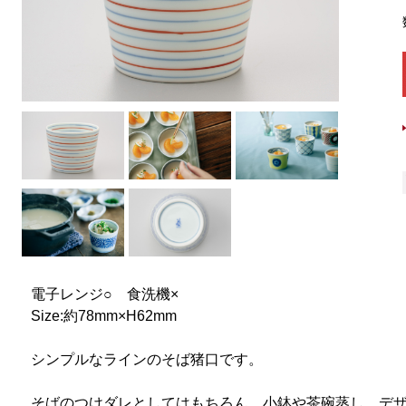
電子レンジ○ 食洗機×
Size:約78mm×H62mm
シンプルなラインのそば猪口です。
そばのつけダレとしてはもちろん、小鉢や茶碗蒸し、デ