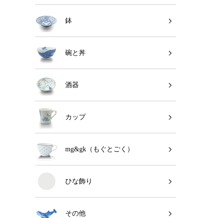
鉢
碗と丼
酒器
カップ
mg&gk（もぐとごく）
ひな飾り
その他