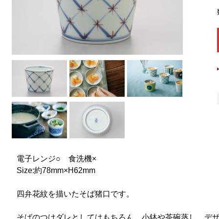
電子レンジ○ 食洗機×
Size:約78mm×H62mm
四弁花紋を描いたそば猪口です。
そばのつけダレとしてはもちろん、小鉢や茶碗蒸し、デ