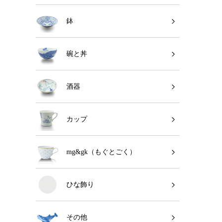
鉢
碗と丼
酒器
カップ
mg&gk（もぐとごく）
ひな飾り
その他