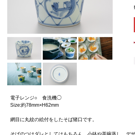
電子レンジ○ 食洗機◯
Size:約78mm×H62mm
網目に丸紋の絵付をしたそば猪口です。
そばのつけダレとしてはもちろん、小鉢や茶碗蒸し、デ