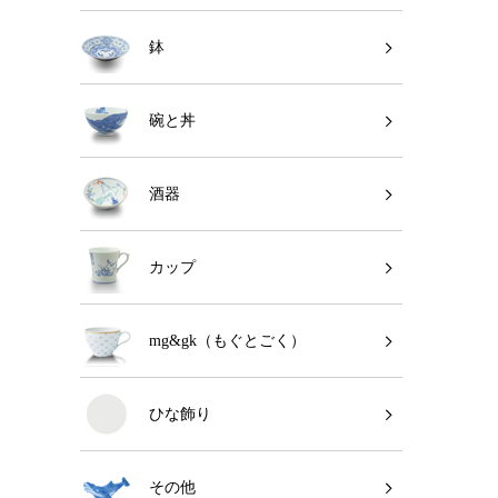
鉢
碗と丼
酒器
カップ
mg&gk（もぐとごく）
ひな飾り
その他