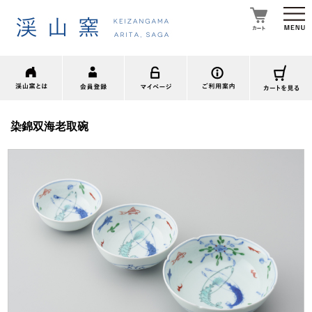
染錦双海老取碗