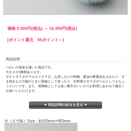
価格:
5,500円
(税込)
～
10,450円
(税込)
[ポイント還元 55ポイント～]
商品説明
つがいの海老を描いた商品です。
大きさが3種類あります。
ポテトサラダやマカロニサラダ、お浸しなどの和物、醤油や酢醤油を入れたり、す
き焼きなどの鍋のときに取碗として使ったり、生野菜のサラダボールとしてもちょ
うどいいです。また、煮物碗としても使い勝手がいいのでお料理にあわせて幅広く
お使いいただけます。
※商品は手描きのため絵柄や濃淡など個体差があります。予めご了承ください。
▼ 商品説明の続きを見る ▼
※在庫切れの場合は、予約注文承ります。お気軽にお問い合わせください。
大（５寸鉢）Size：約153mm×H53mm