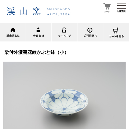
染付外濃菊花紋かぶと鉢（小）