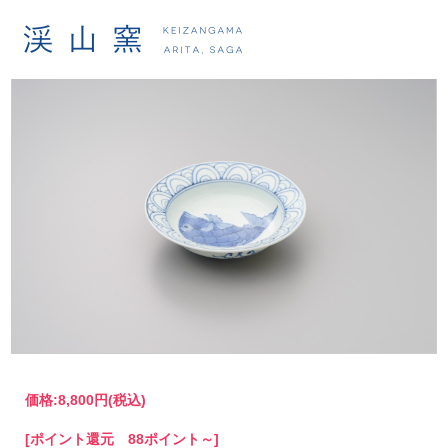
染付めで鯛かぶと鉢（小）
価格:
8,800円
(税込)
[ポイント還元 88ポイント～]