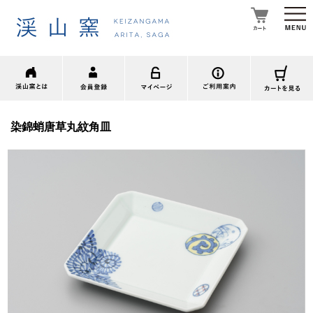
染錦蛸唐草丸紋角皿