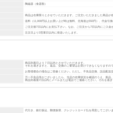
陶磁器（食器類）
商品は在庫限りとさせていただきます。ご注文いただきました商品が在
送料（11,000円以上お買い上げ時は無料、北海道は550円）、代金
ご注文後7日以内にお支払下さい。なお、ご注文から7日以内にご入金
注文日より3営業日以内に発送いたします。
商品到着日より７日以内とさせていただきます。
それを過ぎますと、返品、交換のご要望はお受けできなくなりますの
お客様都合の場合はご容赦ください。ただし、不良品交換、誤品配送
万一不良品等がございましたら、当店の在庫状況を確認のうえ、新品
商品到着後7日以内にメールまたは電話でご連絡ください。それを過
代引き、銀行振込、郵便振替、クレジットカード払を用意してござい