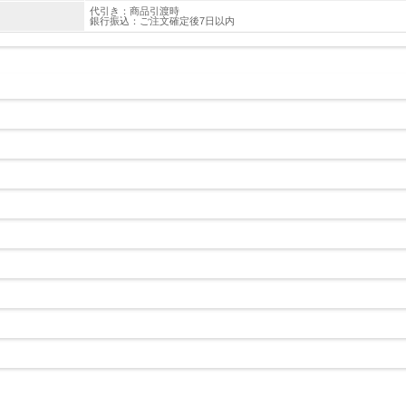
代引き：商品引渡時
銀行振込：ご注文確定後7日以内