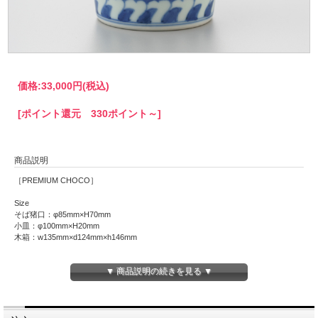
価格:
33,000円
(税込)
[ポイント還元 330ポイント～]
商品説明
［PREMIUM CHOCO］
Size
そば猪口：φ85mm×H70mm
小皿：φ100mm×H20mm
木箱：w135mm×d124mm×h146mm
小皿は蕎麦のときは薬味皿として、そば猪口をカップとして使うときはちょっとし
▼ 商品説明の続きを見る ▼
たお菓子をのせて、気分にあわせてお使いいただけます。
渓山窯はこれまで数多くのそば猪口を生産してきました。その中でも「PREMIUM
CHOCO」は陶土から厳選し、ろくろで挽いた手作りで、絵付もこだわりが詰まっ
たワンランク上のそば猪口です。