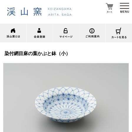
染付網目麻の葉かぶと鉢（小）