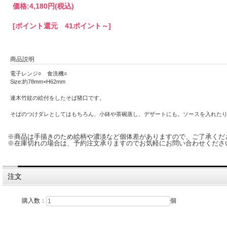
価格:
4,180円
(税込)
[ポイント還元 41ポイント～]
商品説明
電子レンジ○ 食洗機○
Size:約78mm×H62mm
連木竹紋の絵付をしたそば猪口です。
そばのつけダレとしてはもちろん、小鉢や茶碗蒸し、デザートにも。ソースを入れたり
※商品は手描きのため絵柄や濃淡など個体差がありますので、ご了承くだ
※在庫切れの場合は、予約注文承りますのでお気軽にお問い合わせくださ
注文
購入数：
個