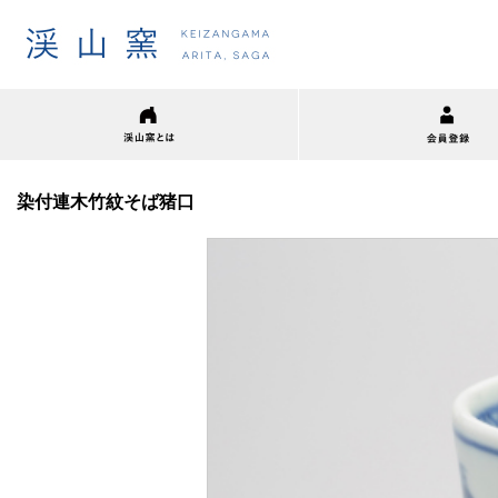
染付連木竹紋そば猪口