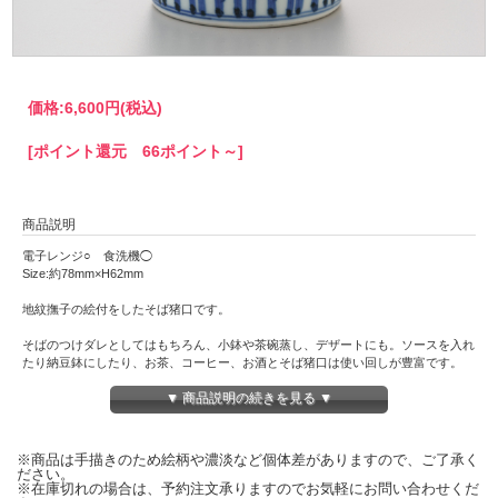
価格:
6,600円
(税込)
[ポイント還元 66ポイント～]
商品説明
電子レンジ○ 食洗機◯
Size:約78mm×H62mm
地紋撫子の絵付をしたそば猪口です。
そばのつけダレとしてはもちろん、小鉢や茶碗蒸し、デザートにも。ソースを入れ
たり納豆鉢にしたり、お茶、コーヒー、お酒とそば猪口は使い回しが豊富です。
スタッキングもできるので収納もバッチリ。
▼ 商品説明の続きを見る ▼
※商品は手描きのため絵柄や濃淡など個体差がありますので、ご了承く
ださい。
※在庫切れの場合は、予約注文承りますのでお気軽にお問い合わせくだ