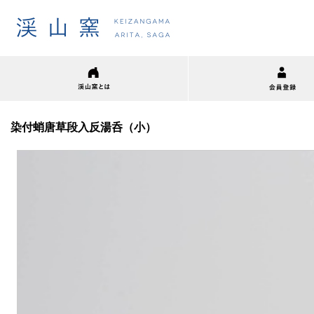
染付蛸唐草段入反湯呑（小）