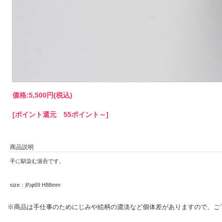
価格:
5,500円
(税込)
[ポイント還元 55ポイント～]
商品説明
手に馴染む湯呑です。
size：約φ69 H88mm
※商品は手仕事のためにじみや絵柄の濃淡など個体差がありますので、ご