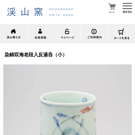
染錦双海老段入反湯呑（小）