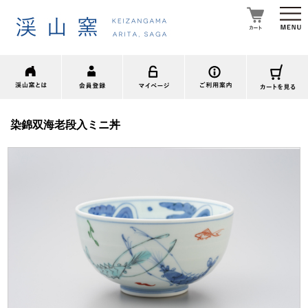
染錦双海老段入ミニ丼