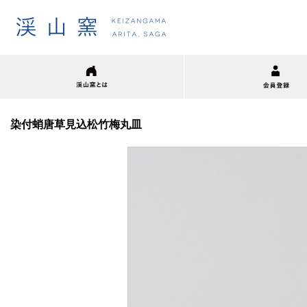
染付蛸唐草見込松竹梅丸皿