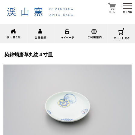
染錦蛸唐草丸紋４寸皿