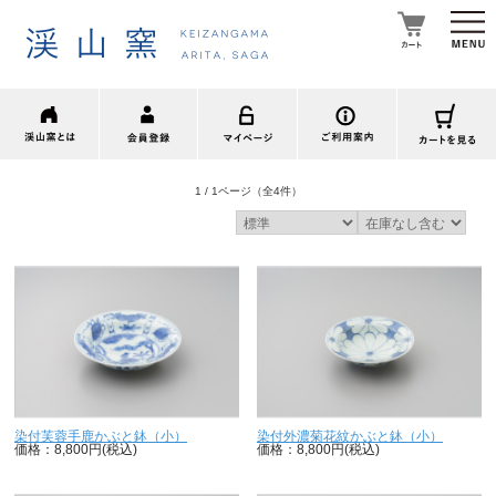
1 / 1ページ
（全4件）
染付芙蓉手鹿かぶと鉢（小）
染付外濃菊花紋かぶと鉢（小）
価格：8,800円(税込)
価格：8,800円(税込)