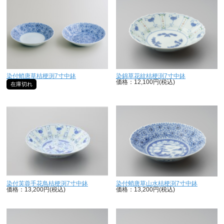
染付蛸唐草桔梗渕7寸中鉢
染錦草花紋桔梗渕7寸中鉢
価格：12,100円(税込)
在庫切れ
染付芙蓉手花鳥桔梗渕7寸中鉢
染付蛸唐草山水桔梗渕7寸中鉢
価格：13,200円(税込)
価格：13,200円(税込)