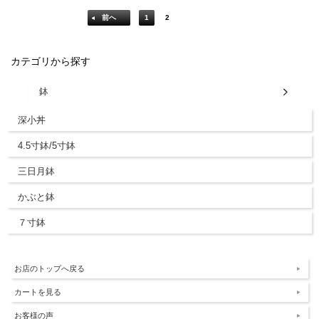
前へ
1
2
カテゴリから探す
鉢
深小丼
4.5寸鉢/5寸鉢
三日月鉢
かぶと鉢
７寸鉢
お店のトップへ戻る
カートを見る
お客様の声