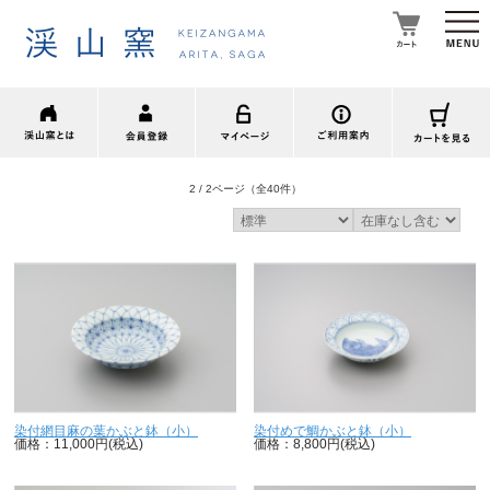
2 / 2ページ
（全40件）
染付網目麻の葉かぶと鉢（小）
染付めで鯛かぶと鉢（小）
価格：11,000円(税込)
価格：8,800円(税込)