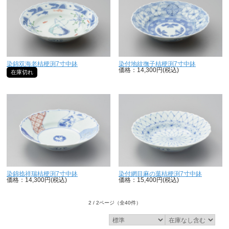
染錦双海老桔梗渕7寸中鉢
染付地紋撫子桔梗渕7寸中鉢
価格：14,300円(税込)
在庫切れ
染錦捻祥瑞桔梗渕7寸中鉢
染付網目麻の葉桔梗渕7寸中鉢
価格：14,300円(税込)
価格：15,400円(税込)
2 / 2ページ
（全40件）